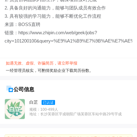
2. 具备良好的沟通能力，能够与团队成员有效合作
3. 具有较强的学习能力，能够不断优化工作流程
来源：BOSS直聘
链接：https://www.zhipin.com/web/geek/jobs?
city=101200100&query=%E9%A1%B9%E7%9B%AE%E7%AE%
如遇无效、虚假、诈骗简历，请立即举报
一经管理员核实，可酌情奖励企业下载简历份数。
公司信息
白芷
已认证
规模：100-499人
地址：长沙芙蓉区宇成朝阳广场芙蓉区车站中路29号宇成
朝阳广场T2栋