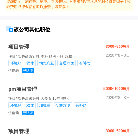
温馨提示：刷信誉、刷单、网络兼职、只要求加V信联系的职位都是骗子！收
取费用或押金都有欺诈嫌疑，请警惕！
该公司其他职位
项目管理
3000~5000/月
2026年8月8日
项目/管理/高级管理
本科
经验不限
兼职
环境好
双休
朝九晚五
交通方便
有补助
快能送
已认证
pm项目管理
5000~10000/月
2026年8月8日
项目/管理/高级管理
大专
5-10年
兼职
环境好
双休
加班费
交通方便
有补助
快能送
已认证
项目管理
3000~5000/月