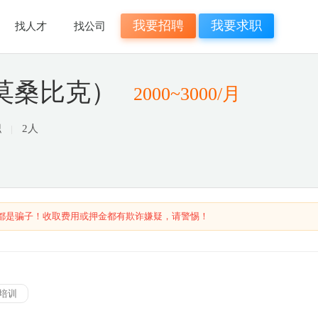
我要招聘
我要求职
找人才
找公司
莫桑比克）
2000~3000/月
职
2人
都是骗子！收取费用或押金都有欺诈嫌疑，请警惕！
培训