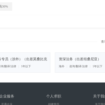
30%
查
务专员（涉外）（出差莫桑比克
资深法务（出差坦桑尼亚）
3000~5000/月
300
咨询/翻译/法律
1年以下
海外
咨询/翻译/法律
1年以下
企业服务
个人求职
关于我
开通企业
创建简历
关于我