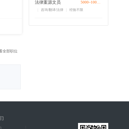
法律案源文员
5000~10000/月
咨询/翻译/法律
经验不限
看全部职位
0~5000/月
们
们