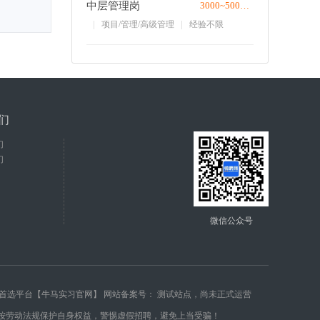
中层管理岗
3000~5000/月
项目/管理/高级管理
经验不限
们
们
们
微信公众号
聘首选平台【牛马实习官网】 网站备案号：
测试站点，尚未正式运营
，按劳动法规保护自身权益，警惕虚假招聘，避免上当受骗！