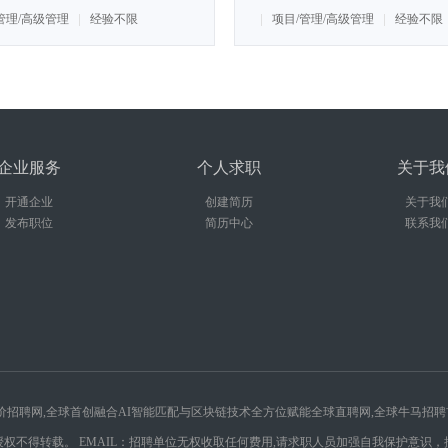
5000~10000/月
管理/高级管理
经验不限
项目/管理/高级管理
经验不限
企业服务
个人求职
关于我
开通企业
创建简历
关于我
发布职位
简历中心
联系我
的廉价招聘网,全球首创融合AI智能匹配与区块链技术全方位赋能全球直聘网,全球牛马招
权不得转载。 EMAIL：招聘单位无权收取任何费用,请求职人员加强自我保护意识