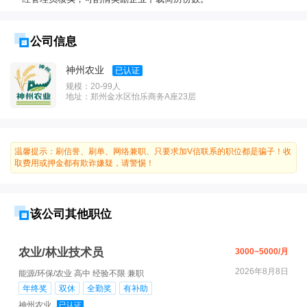
公司信息
神州农业
已认证
规模：20-99人
地址：郑州金水区怡乐商务A座23层
温馨提示：刷信誉、刷单、网络兼职、只要求加V信联系的职位都是骗子！收
取费用或押金都有欺诈嫌疑，请警惕！
该公司其他职位
农业/林业技术员
3000~5000/月
2026年8月8日
能源/环保/农业
高中
经验不限
兼职
年终奖
双休
全勤奖
有补助
神州农业
已认证